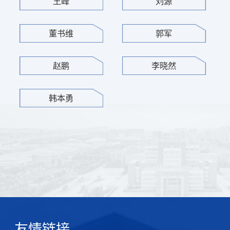
王峰
刘源
董书维
郭军
赵鹏
李晓然
韩本勇
友情链接