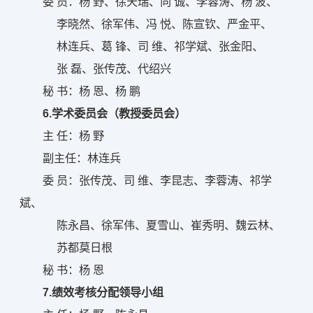
委 员：杨 野、徐天瑞、向 诚、李蓉涛、杨 波、
李晓然、徐军伟、冯 悦、陈宣钦、严金平、
林连兵、葛 锋、司 维、祁学斌、张金阳、
张 磊、张传茂、代绍兴
秘 书：杨 恩、杨 鹏
6.学术委员会（教授委员会）
主 任：杨 野
副主任：林连兵
委 员：张传茂、司 维、李昆志、李蓉涛、祁学
斌、
陈永昌、徐军伟、夏雪山、崔秀明、魏云林、
苏都莫日根
秘 书：杨 恩
7.绩效考核分配领导小组