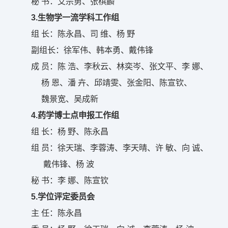
秘 书：艾宗勇、张棋麟
3.生物学一流学科工作组
组 长：陈永昌、司 维、杨 野
副组长：徐军伟、韩本勇、戴伟锋
成 员：陈 浩、李秋云、林奕岑、张文平、李 娜、
杨 恩、潘 卉、邱靖雯、张金阳、陈宣钦、
魏景宽、吴成新
4.药学博士点申报工作组
组 长：杨 野、陈永昌
组 员：徐天瑞、李蓉涛、李天晴、许 敏、向 诚、
戴伟锋、杨 波
秘 书：李 娜、陈宣钦
5.学位评定委员会
主 任：陈永昌