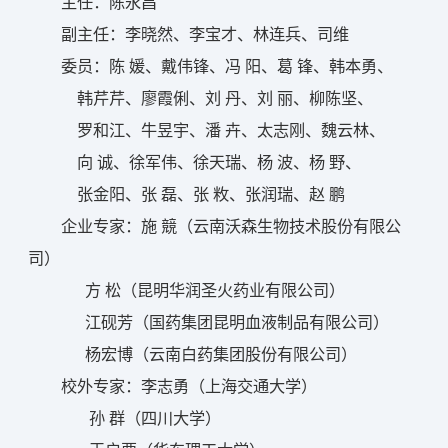
主任：陈永昌
副主任：李晓然、李宝才、林连兵、司维
委员：陈 媛、戴伟锋、冯 阳、葛 锋、韩本勇、
韩芹芹、廖霞俐、刘 丹、刘 丽、柳陈坚、
罗和江、牛昱宇、潘 卉、太志刚、魏云林、
向 诚、徐军伟、徐天瑞、杨 波、杨 野、
张金阳、张 磊、张 敉、张润瑞、赵 鹏
企业专家：施 競（云南沃森生物技术股份有限公
司）
方 松（昆明华润圣火药业有限公司）
江砚芳（国药集团昆明血液制品有限公司）
杨宏博（云南白药集团股份有限公司）
校外专家：李志勇（上海交通大学）
孙 群（四川大学）