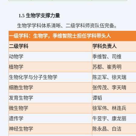
1.5 
生物学支撑力量
生物学
学科体系清晰、二级学科师资队伍完备
。
一级学科：生物学，季维智院士担任学科带头人
二级学科
学科负责人
动物学
季维智、司维
植物学
苏都、崔秀明
生物化学与分子生物学
陈正军、徐天瑞
细胞生物学
张传茂、李天晴
发育生物学
谭韬
微生物学
徐军伟、林连兵
遗传学
牛昱宇、康龙丽
神经生物学
陈永昌、白洁