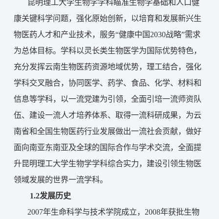
昆明理工大学生物学学科
瞄准生物学基础和人口健
康关键科学问题，强化原始创新，
以
培育和发展新兴生
物
医药人才和
产业
技术
，服务“健康中国2030战略”需求
为总体目标
。
学科
以灵长类生物医学为国际优势特色，
充分发挥云南生物医药资源地域优势，理工结合，强化
学科交叉融合，协同医学、药学、食品、化学、材料和
信息等学科，以一流党建为引领，全面引培一流师资队
伍、建设一流人才培养体系、取得一流科研成果
，
为云
南
省
和全国生物医药行业
发展做出
一流社会贡献，做好
面向南亚东南亚及全球的国际合作与学术交流，全面提
升昆明理工大学
生物学学科
综合实力，建设引领生物医
领域发展
的世界一流学科。
1.2
发展历史
2007年生命科学与技术学院成立，2008年获批生物