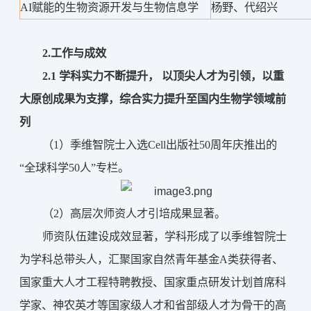
AI赋能的生物资源开发与生物信息学
杨野、代绍兴
2.
工作
与
成效
2.1
 学科实力不断提升， 以顶尖人才为引领，以重
大原创成果为支撑，综合实力提升至国内生物学领域前
列
（
1
）
季维智院士入选Cell出版社50周年庆推出的
“全球科学50人”专栏
。
（
2
）高层次师资人才引培成果显著
。
师资队伍
建设
成效显著，学科形成了以季维智院士
为学科总带头人
，
汇聚国家自然青年基金A类获得者、
国家重大人才工程特聘教授、国家重点研发计划首席科
学家、神农英才等国家级人才和省部级人才为骨干的高