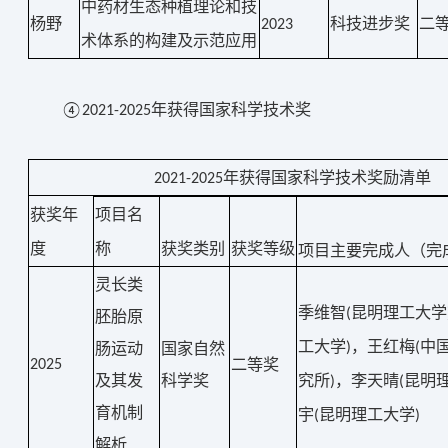
中药材生态种植理论和技
杨野
科技进步奖
二
2023
术体系的构建及示范应用
④
2021-2025年获得
国家科学技术奖
国家科学技术奖
年获得
励清单
2021-2025
获奖年
项目名
度
称
获奖类别
获奖等级
项目主要完成人
（
完
灵长类
季维智
昆明理工大学
(
胚胎原
工大学
，王红梅
中
肠运动
国家自然
)
(
二等奖
2025
及其发
科学
奖
究所
，李天晴
昆明
)
(
育机制
宇
昆明理工大学
(
)
解析