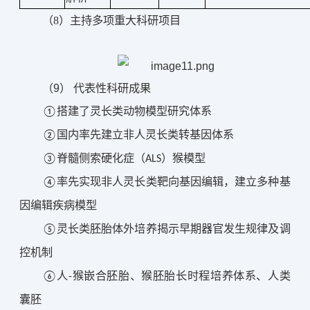
（
8）
主持多项重大科研项目
（9） 
代表性科研成果
①
搭建了灵长类动物模型研究体系
②国内率先建立非人灵长类转基因体系
③脊髓侧索硬化症（ALS）猴模型
④
率先实现非人灵长类靶向基因编辑，建立多种基
因编辑疾病模型
⑤
灵长类胚胎体外培养揭示早期器官发生规律及调
控机制
⑥
人-猴嵌合胚胎、猴胚胎长时程培养体系、人类
囊胚