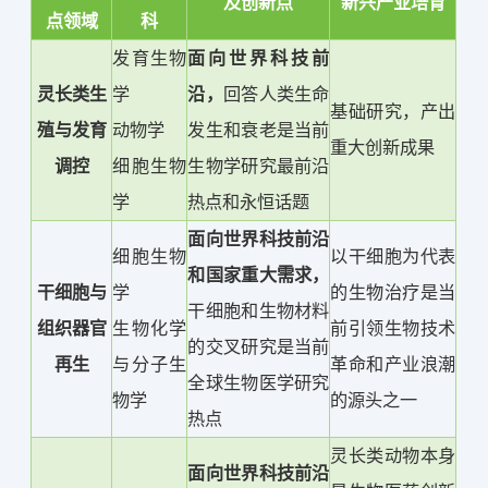
及创新点
新兴产业培育
点领域
科
发育生物
面向世界科技前
灵长类生
学
沿，
回答人类生命
基础研究，产出
殖与发育
动物学
发生和衰老是当前
重大创新成果
调控
细胞生物
生物学研究最前沿
学
热点和永恒话题
面向世界科技前沿
细胞生物
以干细胞为代表
和国家重大需求，
干细胞与
学
的生物治疗是当
干细胞和生物材料
组织器官
生物化学
前引领生物技术
的交叉研究是当前
再生
与分子生
革命和产业浪潮
全球生物医学研究
物学
的源头之一
热点
灵长类动物本身
面向世界科技前沿