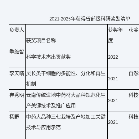
年获得省部级科研奖励清单
2021-2025
负责人
获奖年
获奖
获奖项目名称
度
季维智
科学技术杰出贡献奖
2022
李天晴
灵长类干细胞的多能性、分化和再生
自然
2021
机制
崔秀明
云南传统道地中药材大品种规范化生
科技
2021
产关键技术及推广应用
杨野
中药大品种三七栽培及产地加工关键
科技
2021
技术与应用示范