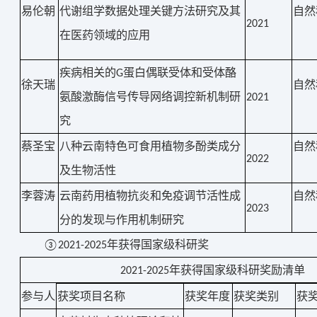
易伦朝
代谢组学数据处理关键方法研究及其
自然
2021
在医药领域的应用
疾病相关的
蛋白偶联受体和受体酪
G
徐天瑞
自然
氨酸激酶信号传导网络调控新机制研
2021
究
蔡圣宝
八种云南特色可食用植物多酚类成分
自然
2022
及生物活性
李蓉涛
云南药用植物抗炎和免疫调节活性成
自然
2023
分的发现与作用机制研究
③2021-2025年获得国家级科研奖
年获得国家级科研奖励清单
2021-2025
参与人
获奖项目名称
获奖年度
获奖类别
获