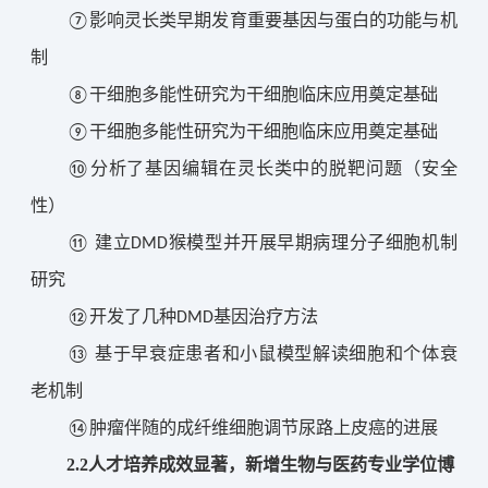
⑦
影响灵长类早期发育重要基因与蛋白的功能与机
制
⑧
干细胞多能性研究为干细胞临床应用奠定基础
⑨
干细胞多能性研究为干细胞临床应用奠定基础
⑩
分析了基因编辑在灵长类中的脱靶问题（安全
性）
⑪ 
建立DMD猴模型并开展早期病理分子细胞机制
研究
⑫
开发了几种DMD基因治疗方法
⑬ 
基于早衰症患者和小鼠模型解读细胞和个体衰
老机制
⑭
肿瘤伴随的成纤维细胞调节尿路上皮癌的进展
2.
2人才培养成效显著，新增生物与医药专业学位博