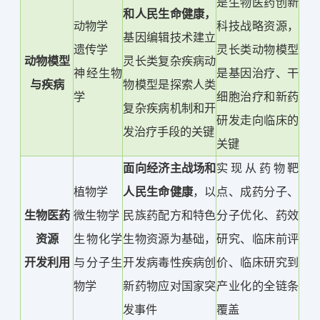
是生物医药创新
和人民生命健康，
动物学
科技战略资源，
基因编辑技术建立
遗传学
灵长类动物模型
动物模型
灵长类复杂疾病动
神经生物
是基因治疗、干
与疾病
物模型是探索人类
学
细胞治疗和新药
复杂疾病机制和开
研发走向临床的
发治疗手段的关键
关键
面向经济主战场和
实现从药物靶
植物学
人民生命健康
，以
点、成药分子、
生物医药
微生物学
民族药配方和特色
分子优化、药效
资源
生物化学
生物资源为基础，
研究、临床前评
开发利用
与分子生
开发病毒性疾病创
价、临床研究到
物学
新药物应对国家突
产业化的全链条
发事件
覆盖