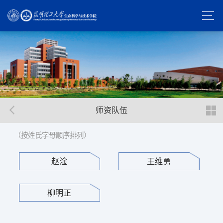
师资队伍
（按姓氏字母顺序排列）
赵淦
王维勇
柳明正