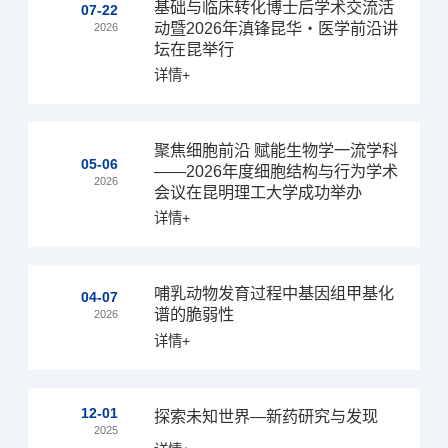
基础与临床转化博士后学术交流活
07-22
动暨2026年滇锋昆华・医学前沿讲
2026
坛在昆举行
详情+
聚焦细胞前沿 赋能生物学一流学科
05-06
——2026年度细胞结构与行为学术
2026
会议在昆明理工大学成功举办
详情+
哺乳动物发育过程中基因组甲基化
04-07
谱的脆弱性
2026
详情+
12-01
探索未知世界—新药研究与发现
2025