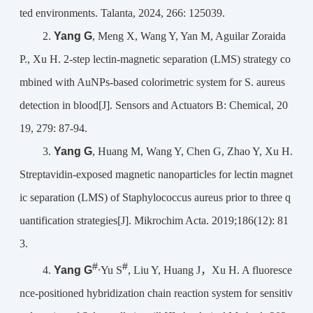
ted environments. Talanta, 2024, 266: 125039.
Yang G
2.
, Meng X, Wang Y, Yan M, Aguilar Zoraida
P., Xu H. 2-step lectin-magnetic separation (LMS) strategy co
mbined with AuNPs-based colorimetric system for S. aureus
detection in blood[J]. Sensors and Actuators B: Chemical, 20
19, 279: 87-94.
Yang G
3.
, Huang M, Wang Y, Chen G, Zhao Y, Xu H.
Streptavidin-exposed magnetic nanoparticles for lectin magnet
ic separation (LMS) of Staphylococcus aureus prior to three q
uantification strategies[J]. Mikrochim Acta. 2019;186(12): 81
3.
#,
#
Yang G
4.
Yu S
, Liu Y, Huang J，Xu H. A fluoresce
nce-positioned hybridization chain reaction system for sensitiv