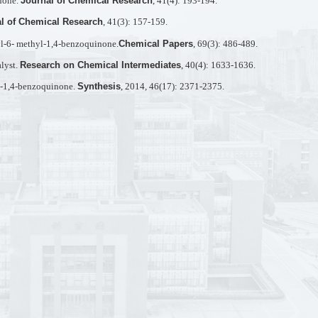
Journal of Chemical Research
inone.
, 41(4): 193-194.
l of Chemical Research
, 41(3): 157-159.
Chemical Papers
yl-6- methyl-1,4-benzoquinone.
, 69(3): 486-489.
Research on Chemical Intermediates
alyst.
, 40(4): 1633-1636.
Synthesis
l-1,4-benzoquinone.
, 2014, 46(17): 2371-2375.