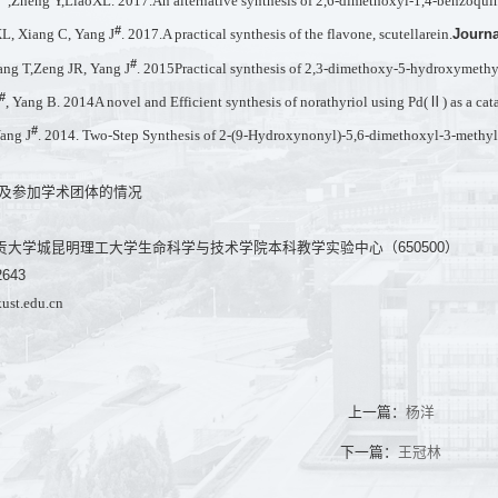
J
,Zheng Y,LiaoXL. 2017.An alternative synthesis of 2,6-dimethoxyl-1,4-benzoqu
#
Journa
XL, Xiang C, Yang J
. 2017.A practical synthesis of the flavone, scutellarein.
#
Yang T,Zeng JR, Yang J
. 2015Practical synthesis of 2,3-dimethoxy-5-hydroxymeth
#
, Yang B. 2014A novel and Efficient synthesis of norathyriol using Pd(Ⅱ) as a cat
#
Yang J
. 2014. Two-Step Synthesis of 2-(9-Hydroxynonyl)-5,6-dimethoxyl-3-methy
励及参加学术团体的情况
贡大学城昆明理工大学生命科学与技术学院本科教学实验中心（650500）
643
st.edu.cn
上一篇：
杨洋
下一篇：
王冠林