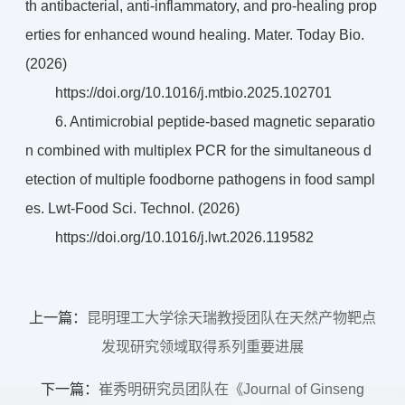
th antibacterial, anti-inflammatory, and pro-healing prop
erties for enhanced wound healing. Mater. Today Bio.
(2026)
https://doi.org/10.1016/j.mtbio.2025.102701
6. Antimicrobial peptide-based magnetic separatio
n combined with multiplex PCR for the simultaneous d
etection of multiple foodborne pathogens in food sampl
es. Lwt-Food Sci. Technol. (2026)
https://doi.org/10.1016/j.lwt.2026.119582
上一篇：
昆明理工大学徐天瑞教授团队在天然产物靶点
发现研究领域取得系列重要进展
下一篇：
崔秀明研究员团队在《Journal of Ginseng