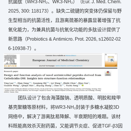
抗菌肽（WR3-NH₂、WK3-NH₂）（Eur. J. Med. Chem.
2025, 300: 118173）。缺失二硫键的突变体仍保留与野
生型相当的抗菌活性，且游离巯基的暴露显著增强了抗
氧化能力，为兼具抗菌与抗氧化功能的多肽设计提供了
新思路（Probiotics & Antimicro. Prot. 2026, s12602-02
6-10938-7）。
团队设计了包含海藻酸钠、透明质酸、明胶和羧甲
基壳聚糖等原材料，将WR3-NH₂封装于多糖水凝胶3D
网络中，解决了游离肽易降解、半衰期短的难题。该材
料既能高效杀灭耐药菌，又能调节炎症、促进TGF-β3因