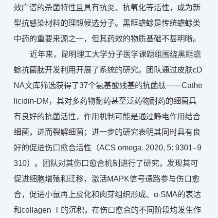
效广谱的杀菌特性且具有抗炎、抗氧化等活性，成为新
型抗感染材料的理想候选分子。黑眶蟾蜍是传统蟾蜍类
中药的重要来源之一，但其药效的物质基础不甚明晰。
近年来，昆明理工大学分子医学课题组围绕黑眶蟾
蜍抗菌肽开发利用开展了系统的研究。团队通过皮肤cD
NA文库筛选获得了37个氨基酸残基的抗菌肽——Cathe
licidin-DM，其对多药物耐药甚至泛药物耐药的细菌具
有良好的抗菌活性，作用机制可能是通过静电作用结合
细菌，进而裂解细菌；进一步的研究表明其同时具有良
好的促进伤口愈合活性（ACS omega. 2020, 5: 9301–9
310）。团队对其伤口愈合机制进行了研究，发现其可
促进细胞增殖和迁移，激活MAPK信号通路参与伤口愈
合，促进小鼠再上皮化和肉芽组织形成、ɑ-SMA的表达
和collagen Ⅰ的沉积，在伤口愈合的不同阶段均发生作