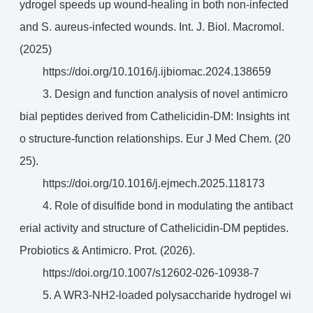
ydrogel speeds up wound-healing in both non-infected
and S. aureus-infected wounds. ‌Int. J. Biol. Macromol.
(2025)
https://doi.org/10.1016/j.ijbiomac.2024.138659
3. Design and function analysis of novel antimicro
bial peptides derived from Cathelicidin-DM: Insights int
o structure-function relationships. Eur J Med Chem. (20
25).
https://doi.org/10.1016/j.ejmech.2025.118173
4. Role of disulfide bond in modulating the antibact
erial activity and structure of Cathelicidin-DM peptides.
Probiotics & Antimicro. Prot. (2026).
https://doi.org/10.1007/s12602-026-10938-7
5. A WR3-NH2-loaded polysaccharide hydrogel wi