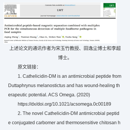
上述论文的通讯作者为宋玉竹教授、田逸尘博士和李超
博士。
原文链接：
1. Cathelicidin-DM is an antimicrobial peptide from
Duttaphrynus melanostictus and has wound-healing th
erapeutic potential. ACS Omega. (2020)
https://dx/doi.org/10.1021/acsomega.0c00189
2. The novel Cathelicidin-DM antimicrobial peptid
e conjugated carbomer and thermosensitive chitosan h