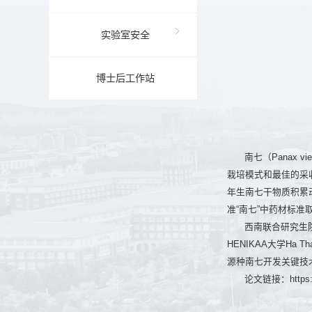
实验室安全
博士后工作站
南七（Panax
栽培模式和最佳的采
年生南七干物质积累
准“南七”中药材标
西南联合研究生
HENIKAA大学H
源种南七开发关键技术研
论文链接：https://d