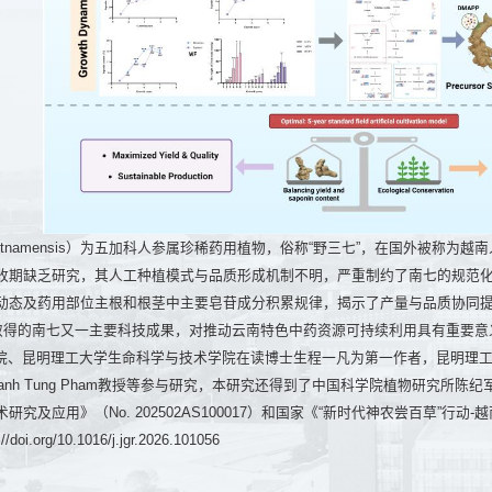
 vietnamensis）为五加科人参属珍稀药用植物，俗称“野三七”，在国外
收期缺乏研究，其人工种植模式与品质形成机制不明，严重制约了南七的规范
动态及药用部位主根和根茎中主要皂苷成分积累规律，揭示了产量与品质协同
准取得的南七又一主要科技成果，对推动云南特色中药资源可持续利用具有重要意
院、昆明理工大学生命科学与技术学院在读博士生程一凡为第一作者，昆明理工
a Thanh Tung Pham教授等参与研究，本研究还得到了中国科学院植物研
究及应用》（No. 202502AS100017）和国家《“新时代神农尝百草”行动
oi.org/10.1016/j.jgr.2026.101056