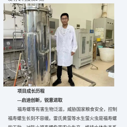
项目成长历程
---启迪创新，锐意进取
福寿螺等有害生物泛滥，威胁国家粮食安全，控制
福寿螺生长刻不容缓。雷氏黄萤等水生萤火虫是福寿螺