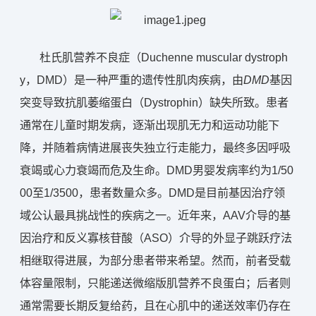
杜氏肌营养不良
症
（Duchenne muscular dystroph
y，DMD）
是一种严重的
遗传性肌肉疾病
，由
DMD
基因
突变导致
抗肌萎缩
蛋白（
Dystrophin
）缺失所致。患者
通常在儿童时期发病，逐渐出现肌无力和运动
功能
下
降，
并随着病情进展丧失独立行走能力，最终多因呼吸
衰竭或心力衰竭而危及生命
。
DMD
男婴发病率约为
1/50
00
至
1/3500
，患者
数量众多
。
DMD是目前基因治疗领
域公认最具挑战性的疾病之一。近年来，AAV介导的基
因治疗和反义寡核苷酸（ASO）介导的外显子跳跃疗法
相继取得进展，为部分患者带来希望。然而，前者受载
体容量限制，只能递送
微
缩版肌营养不良蛋白；后者则
通常需要长期反复给药，且在心肌中的递送效率仍存在