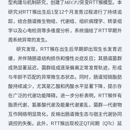
型构建与机制研究，创建了
突变RTT猴模型。本
M
ECP2
研究对RTT猴出生后1至12个月发育过程进行了持续追
踪，结合肠道微生物组、代谢组、组织病理学、转录组
学以及心电检测等多维度分析，系统描绘了RTT早期外
周系统异常的发生。
研究发现，RTT猴在出生后早期即出现生长发育迟
缓，并伴随肠道结构损伤和慢性炎症反应；其肠道菌群
成熟显著延迟，菌群组成逐渐偏离正常发育轨迹，形成
与年龄不匹配的异常微生态状态。同时，肠道短链脂肪
酸持续减少，尤其是乙酸和丙酸水平显著下降，提示存
在广泛的代谢功能障碍。进一步分析表明，RTT猴伴有
脂质代谢、氨基酸代谢及能量代谢紊乱，菌群—代谢物
互作网络明显简化，反映出肠道微生态与宿主代谢协同
调控的失衡。此外，RTT猴出现校正QT间期（QTc）延